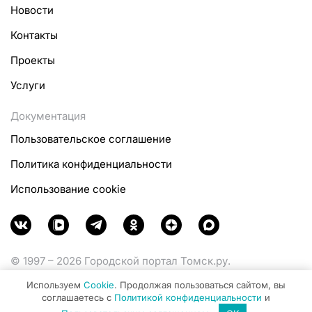
Новости
Контакты
Проекты
Услуги
Документация
Пользовательское соглашение
Политика конфиденциальности
Использование cookie
© 1997 – 2026 Городской портал Томск.ру.
Функционирует при финансовой поддержке
Используем
Cookie
. Продолжая пользоваться сайтом, вы
Министерства цифрового развития, связи и массовых
соглашаетесь с
Политикой конфиденциальности
и
коммуникаций Российской Федерации.