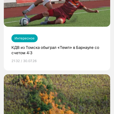
Интересное
КДВ из Томска обыграл «Темп» в Барнауле со
счетом 4:3
21:32 / 30.07.26