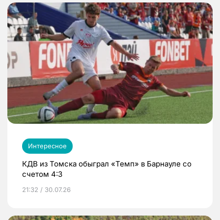
Интересное
КДВ из Томска обыграл «Темп» в Барнауле со
счетом 4:3
21:32 / 30.07.26