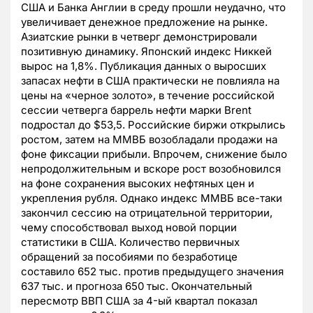
США и Банка Англии в среду прошли неудачно, что
увеличивает денежное предложение на рынке.
Азиатские рынки в четверг демонстрировали
позитивную динамику. Японский индекс Никкей
вырос на 1,8%. Публикация данных о выросших
запасах нефти в США практически не повлияла на
цены на «черное золото», в течение российской
сессии четверга баррель нефти марки Brent
подростал до $53,5. Российские биржи открылись
ростом, затем на ММВБ возобладали продажи на
фоне фиксации прибыли. Впрочем, снижение было
непродолжительным и вскоре рост возобновился
на фоне сохранения высоких нефтяных цен и
укрепления рубля. Однако индекс ММВБ все-таки
закончил сессию на отрицательной территории,
чему способствовал выход новой порции
статистики в США. Количество первичных
обращений за пособиями по безработице
составило 652 тыс. против предыдущего значения
637 тыс. и прогноза 650 тыс. Окончательный
пересмотр ВВП США за 4-ый квартал показал