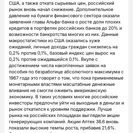
США, а также отката сырьевых цен, российский
рынок вновь начал снижение. Дополнительное
давление на бумаги финансового сектора оказали
заявления главы Альфа-банка о росте доли плохих
кредитов в портфелях российских банков до 20% и
возможности банкротства многих из них. Данные
макростатистики из США оказались хуже
ожиданий, личные доходы граждан снизились на
0,2% против 0,1%, базовый индекс цен вырос на
0,2% против ожидавшейся 0,1%. Вкупе с
достижением числа накопленных заявок на
пособия по безработице абсолютного максимума с
1967 года это говорит о том, что пока применяемые
монетарными властями масштабные денежные
вливания не смогли оживить американскую
экономику. В таких условиях многие российские
инвесторы предпочли уйти на выходные в деньгах и
рынок откатился к уровням поддержки. Лучше
рынка на российских площадках выглядели акции
генерирующих компаний. Акции Аптек 36.6 вновь
показали высокие темпы роста, прибавив 21,6%.