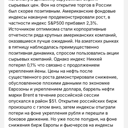
сырьевых цен. Фон на открытие торгов в России
был скорее позитивным. Американские фондовые
индексы накануне продемонстрировали рост, в
частности индекс S&P500 прибавил 2,3%.
Источником оптимизма стали корпоративные
отчетности ряда крупных американских компаний,
оказавшиеся лучше ожиданий. На азиатских рынках
в пятницу наблюдалась преимущественно
позитивная динамика, спросом пользовались акции
сырьевых компаний. Однако индекс Никкей
потерял 0,1% что связано с продолжением
укрепления йены. Цены на нефть после
существенного роста демонстрировали снижение,
обусловленное плохими данными по экономке
Еврозоны и укреплением доллара, баррель нефти
марки Brent в течение российской сессии
опускался в район $51. Открытие российских бирж
произошло с гэпом вниз, затем индексы отыграли
потери на фоне укрепления рубля и перешли в
боковое движение. Но уже после полудня, на фоне
снижения бирж Европы и фьючерсов на индексы