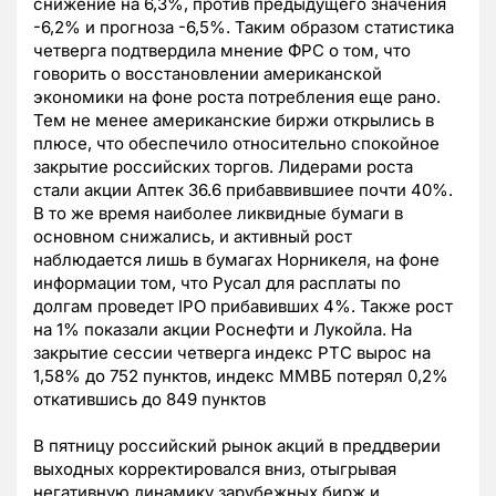
снижение на 6,3%, против предыдущего значения
-6,2% и прогноза -6,5%. Таким образом статистика
четверга подтвердила мнение ФРС о том, что
говорить о восстановлении американской
экономики на фоне роста потребления еще рано.
Тем не менее американские биржи открылись в
плюсе, что обеспечило относительно спокойное
закрытие российских торгов. Лидерами роста
стали акции Аптек 36.6 прибаввившиее почти 40%.
В то же время наиболее ликвидные бумаги в
основном снижались, и активный рост
наблюдается лишь в бумагах Норникеля, на фоне
информации том, что Русал для расплаты по
долгам проведет IPO прибавивших 4%. Также рост
на 1% показали акции Роснефти и Лукойла. На
закрытие сессии четверга индекс РТС вырос на
1,58% до 752 пунктов, индекс ММВБ потерял 0,2%
откатившись до 849 пунктов
В пятницу российский рынок акций в преддверии
выходных корректировался вниз, отыгрывая
негативную динамику зарубежных бирж и