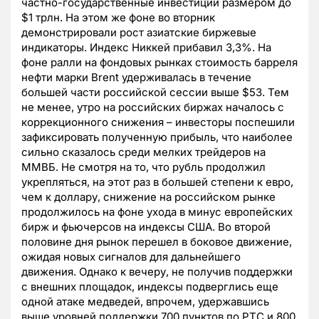
частно-государственные инвестиции размером до
$1 трлн. На этом же фоне во вторник
демонстрировали рост азиатские биржевые
индикаторы. Индекс Никкей прибавил 3,3%. На
фоне ралли на фондовых рынках стоимость барреля
нефти марки Brent удерживалась в течение
большей части российской сессии выше $53. Тем
не менее, утро на российских биржах началось с
коррекционного снижения – инвесторы поспешили
зафиксировать полученную прибыль, что наиболее
сильно сказалось среди мелких трейдеров на
ММВБ. Не смотря на то, что рубль продолжил
укрепляться, на этот раз в большей степени к евро,
чем к доллару, снижение на российском рынке
продолжилось на фоне ухода в минус европейских
бирж и фьючерсов на индексы США. Во второй
половине дня рынок перешел в боковое движение,
ожидая новых сигналов для дальнейшего
движения. Однако к вечеру, не получив поддержки
с внешних площадок, индексы подверглись еще
одной атаке медведей, впрочем, удержавшись
выше уровней поддержки 700 пунктов по РТС и 800