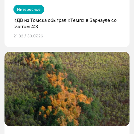
Интересное
КДВ из Томска обыграл «Темп» в Барнауле со
счетом 4:3
21:32 / 30.07.26