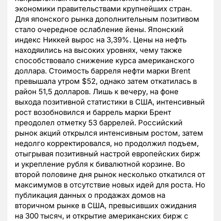
экономики правительствами крупнейших стран.
Для японского рынка дополнительным позитивом
стало очередное ослабление йены. Японский
индекс Никкей вырос на 3,39%. Цены на нефть
находяились на высоких уровнях, чему также
способствовало снижение курса американского
доллара. Стоимость барреля нефти марки Brent
превышала утром $52, однако затем откатилась в
район 51,5 долларов. Лишь к вечеру, на фоне
выхода позитивной статистики в США, интенсивный
рост возобновился и баррель марки Брент
преодолел отметку 53 баррелей. Российский
рынок акций открылся интенсивным ростом, затем
недолго корректировался, но продолжил подъем,
отыгрывая позитивный настрой европейских бирж
и укрепление рубля к бивалютной корзине. Во
второй половине дня рынок несколько откатился от
максимумов в отсутствие новых идей для роста. Но
публикация данных о продажах домов на
вторичном рынке в США, превысивших ожидания
на 300 тысяч, и открытие американских бирж с