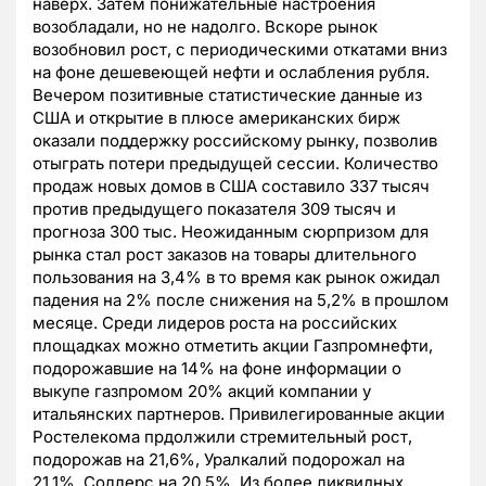
наверх. Затем понижательные настроения
возобладали, но не надолго. Вскоре рынок
возобновил рост, с периодическими откатами вниз
на фоне дешевеющей нефти и ослабления рубля.
Вечером позитивные статистические данные из
США и открытие в плюсе американских бирж
оказали поддержку российскому рынку, позволив
отыграть потери предыдущей сессии. Количество
продаж новых домов в США составило 337 тысяч
против предыдущего показателя 309 тысяч и
прогноза 300 тыс. Неожиданным сюрпризом для
рынка стал рост заказов на товары длительного
пользования на 3,4% в то время как рынок ожидал
падения на 2% после снижения на 5,2% в прошлом
месяце. Среди лидеров роста на российских
площадках можно отметить акции Газпромнефти,
подорожавшие на 14% на фоне информации о
выкупе газпромом 20% акций компании у
итальянских партнеров. Привилегированные акции
Ростелекома прдолжили стремительный рост,
подорожав на 21,6%, Уралкалий подорожал на
21,1%, Соллерс на 20,5%. Из более ликвидных