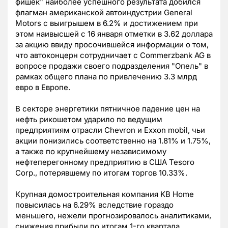
фишек" наиболее успешного результата добился
флагман американской автоиндустрии General
Motors с выигрышем в 6.2% и достижением при
этом наивысшей с 16 января отметки в 3.62 доллара
за акцию ввиду просочившейся информации о том,
что автоконцерн сотрудничает с Commerzbank AG в
вопросе продажи своего подразделения "Опель" в
рамках общего плана по привлечению 3.3 млрд
евро в Европе.
В секторе энергетики пятничное падение цен на
нефть рикошетом ударило по ведущим
предприятиям отрасли Chevron и Exxon mobil, чьи
акции понизились соответственно на 1.81% и 1.75%,
а также по крупнейшему независимому
нефтеперегонному предприятию в США Tesoro
Corp., потерявшему по итогам торгов 10.33%.
Крупная домостроительная компания KB Home
повысилась на 6.29% вследствие гораздо
меньшего, нежели прогнозировалось аналитиками,
снижения прибыли по итогам 1-го квартала,