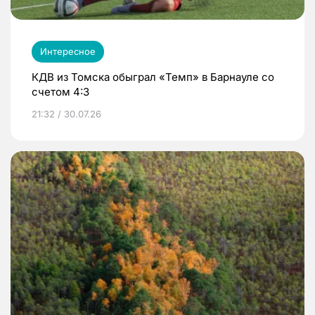
Интересное
КДВ из Томска обыграл «Темп» в Барнауле со
счетом 4:3
21:32 / 30.07.26