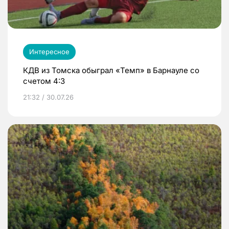
Интересное
КДВ из Томска обыграл «Темп» в Барнауле со
счетом 4:3
21:32 / 30.07.26