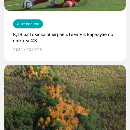
Интересное
КДВ из Томска обыграл «Темп» в Барнауле со
счетом 4:3
21:32 / 30.07.26