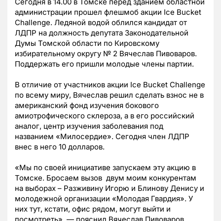
Сегодня в 14.00 в Томске перед зданием областной
администрации прошел флешмоб акции Ice Bucket
Challenge. Ледяной водой облился кандидат от
ЛДПР на должность депутата Законодательной
Думы Томской области по Кировскому
избирательному округу № 2 Вячеслав Пивоваров.
Поддержать его пришли молодые члены партии.
В отличие от участников акции Ice Bucket Challenge
по всему миру, Вячеслав решил сделать взнос не в
американский фонд изучения бокового
амиотрофического склероза, а в его российский
аналог, центр изучения заболевания под
названием
«Милосердие». Сегодня член ЛДПР
внес в него 10 долларов.
«Мы по своей инициативе запускаем эту акцию в
Томске. Бросаем вызов двум моим конкурентам
на выборах – Разживину Игорю и Блинову Денису и
молодежной организации «Молодая Гвардия». У
них тут, кстати, офис рядом, могут выйти и
посмотреть», — пояснил Вячеслав Пивоваров.