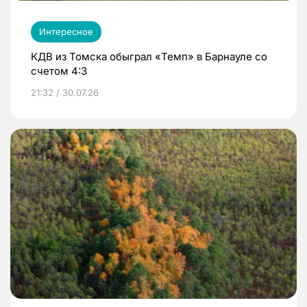
Интересное
КДВ из Томска обыграл «Темп» в Барнауле со
счетом 4:3
21:32 / 30.07.26