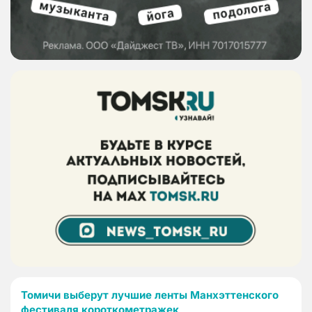
Томичи выберут лучшие ленты Манхэттенского
фестиваля короткометражек