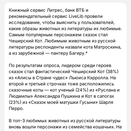
Книжный сервис Литрес, банк ВТБ и
рекомендательный сервис LiveLib провели
исследование, чтобы выяснить у пользователей,
какие образы животных из литературы их любимые.
Самым популярным персонажем сказок стал
Чеширский Кот. Любимым животным из русской
литературы респонденты назвали кота Матроскина,
а из зарубежной — пантеру Багиру.*
По результатам опроса, лидером среди героев
сказок стал фантастический Чеширский Кот (38%)
из «Алисы в Стране чудес» Льюиса Кэрролла. На
второй и третьей строчках тоже расположились
сказочные коты — кот ученый (24%) из «Руслана и
Людмилы» Александра Пушкина и Кот в сапогах
(23%) из «Сказок моей матушки Гусыни» Шарля
Перро.
В топ-3 любимых животных из русской литературы
вновь вошли персонажи из семейства кошачьих. На