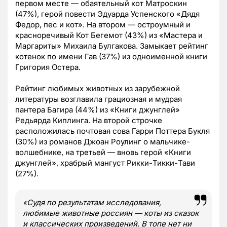
первом месте — обаятельный кот Матроскин
(47%), герой повести Эдуарда Успенского «Дядя
Федор, пес и кот». На втором — остроумный и
красноречивый Кот Бегемот (43%) из «Мастера и
Маргариты» Михаила Булгакова. Замыкает рейтинг
котенок по имени Гав (37%) из одноименной книги
Григория Остера.
Рейтинг любимых животных из зарубежной
литературы возглавила грациозная и мудрая
пантера Багира (44%) из «Книги джунглей»
Редьярда Киплинга. На второй строчке
расположилась почтовая сова Гарри Поттера Букля
(30%) из романов Джоан Роулинг о мальчике-
волшебнике, на третьей — вновь герой «Книги
джунглей», храбрый мангуст Рикки-Тикки-Тави
(27%).
«
Судя по результатам исследования,
любимые животные россиян — коты из сказок
и классических произведений. В топе нет ни