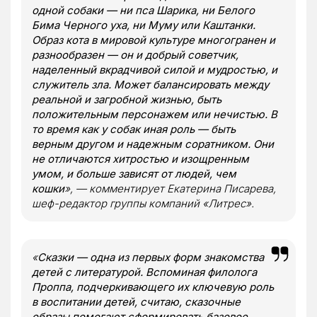
одной собаки — ни пса Шарика, ни Белого
Бима Черного уха, ни Муму или Каштанки.
Образ кота в мировой культуре многогранен и
разнообразен — он и добрый советчик,
наделенный вкрадчивой силой и мудростью, и
служитель зла. Может балансировать между
реальной и загробной жизнью, быть
положительным персонажем или нечистью. В
то время как у собак иная роль — быть
верным другом и надежным соратником. Они
не отличаются хитростью и изощренным
умом, и больше зависят от людей, чем
кошки
», — комментирует Екатерина Писарева,
шеф-редактор группы компаний «Литрес».
«
Сказки — одна из первых форм знакомства
детей с литературой. Вспоминая филолога
Проппа, подчеркивающего их ключевую роль
в воспитании детей, считаю, сказочные
образы помогают сформировать базовое