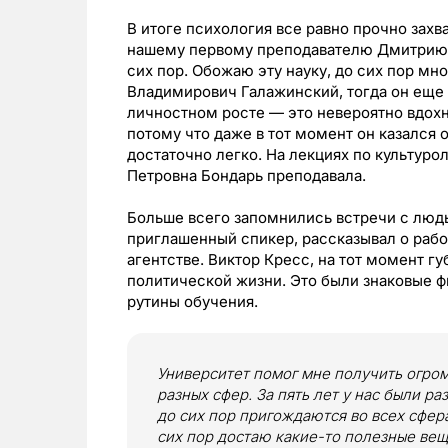
В итоге психология все равно прочно захв
нашему первому преподавателю Дмитрию А
сих пор. Обожаю эту науку, до сих пор мн
Владимирович Галажинский, тогда он еще 
личностном росте — это невероятно вдохн
потому что даже в тот момент он казался 
достаточно легко. На лекциях по культур
Петровна Бондарь преподавала.
Больше всего запомнились встречи с людь
приглашенный спикер, рассказывал о раб
агентстве. Виктор Кресс, на тот момент г
политической жизни. Это были знаковые фи
рутины обучения.
Университет помог мне получить огро
разных сфер. За пять лет у нас были ра
до сих пор пригождаются во всех сфера
сих пор достаю какие-то полезные вещ