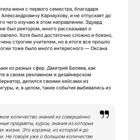
атила меня с первого семестра, благодаря
лександровичу Карнаухову, и не отпускает до
ого чего изучаю в этом направлении. Эдуард
не был ректором, много рассказывал о
овляло. Хотя было достаточно сложно и боязно,
очень строгим учителем, но в итоге все прошло
ологии тоже было много интересного — Оксана
ми из разных сфер. Дмитрий Беляев, как
оте в своем рекламном и дизайнерском
убернатор, делился своими кейсами из
гуры, и, в целом, такие события выбивались из
мное количество знаний из совершенно
зные предметы, курсы, знания из которых
х жизни. Это корзина, из которой я до
и. Не говоря уже о большом количестве