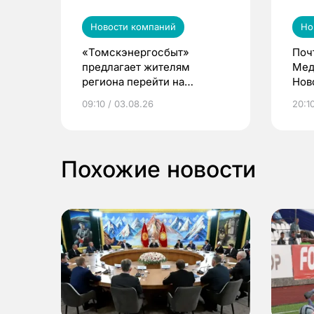
Новости компаний
Но
«Томскэнергосбыт»
Поч
предлагает жителям
Мед
региона перейти на
Нов
электронные квитанции и
про
09:10 / 03.08.26
20:10
выиграть призы
Похожие новости