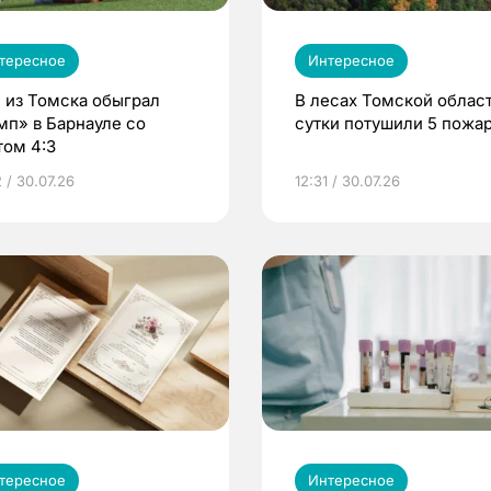
тересное
Интересное
 из Томска обыграл
В лесах Томской област
мп» в Барнауле со
сутки потушили 5 пожа
том 4:3
 / 30.07.26
12:31 / 30.07.26
тересное
Интересное