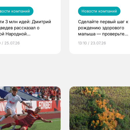
вости компаний
Новости компаний
ти 3 млн идей: Дмитрий
Сделайте первый шаг к
ведев рассказал о
рождению здорового
ой Народной
малыша — проверьте
грамме ЕР
репродуктивное здоров
 / 25.07.26
13:10 / 23.07.26
по ОМС!