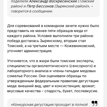
поделили
Александр Воскресенский
(Томский
район) и
Петр Бессонов
(Зырянский район)», –
говорится в сообщении.
Для соревнований в командном зачете нужно было
представить не менее пяти образцов меда от
каждого района. Условие выполнили три района:
победа досталась Зырянскому, вторым стал
Томский, а на третьем месте — Кожевниковский,
уточняет администрация.
Уточняется, что в жюри были томские эксперты,
специалисты органолептического (сенсорного) и
лабораторного анализа и члены гильдии медовых
сомелье России. Они оценивали образцы по
утвержденным федеральным правилам дегустации
меда: внешний вид, цвет и консистенция; аромат;
вкусовые качества – сладость, букет, послевкусие.
«Конкурсная дегустация проходит в полной