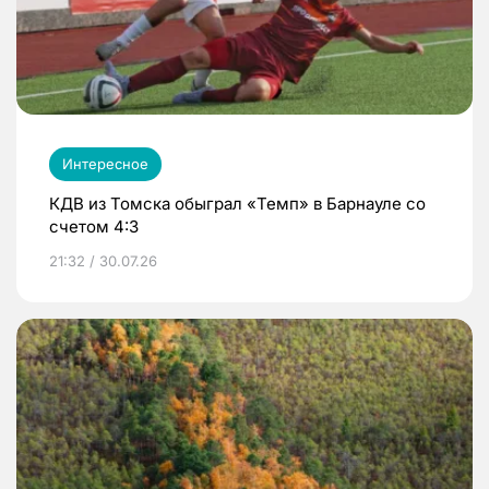
Интересное
КДВ из Томска обыграл «Темп» в Барнауле со
счетом 4:3
21:32 / 30.07.26