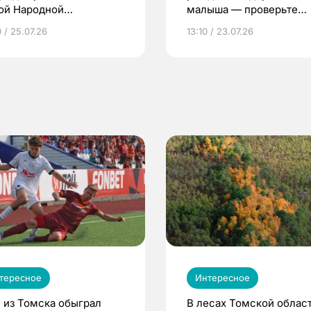
ой Народной
малыша — проверьте
грамме ЕР
репродуктивное здоров
 / 25.07.26
13:10 / 23.07.26
по ОМС!
тересное
Интересное
 из Томска обыграл
В лесах Томской област