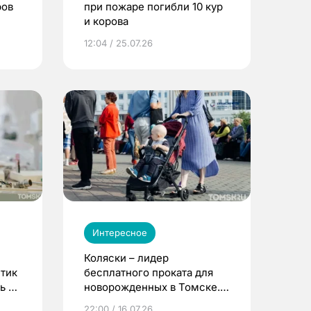
ров
при пожаре погибли 10 кур
и корова
12:04 / 25.07.26
Интересное
Коляски – лидер
етик
бесплатного проката для
ь до
новорожденных в Томске.
Что еще берут родители?
22:00 / 16.07.26