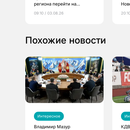
региона перейти на
Нов
электронные квитанции и
про
09:10 / 03.08.26
20:10
выиграть призы
Похожие новости
Интересное
Ин
Владимир Мазур
КДВ