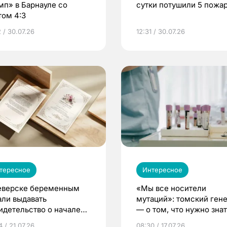
мп» в Барнауле со
сутки потушили 5 пожа
том 4:3
 / 30.07.26
12:31 / 30.07.26
тересное
Интересное
еверске беременным
«Мы все носители
али выдавать
мутаций»: томский ген
идетельство о начале
— о том, что нужно знат
ни»
беременности
 / 21.07.26
08:30 / 17.07.26