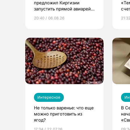
предложил Киргизии
«Те
запустить прямой авиарейс
сче
из Томска
20:40 / 06.08.26
21:32
Интересное
Ин
Не только варенье: что еще
В С
можно приготовить из
нач
ягод?
«Св
жиз
17:34 / 22.07.26
09:34