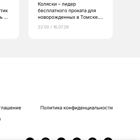
Коляски – лидер
етик
бесплатного проката для
ь до
новорожденных в Томске.
Что еще берут родители?
22:00 / 16.07.26
глашение
Политика конфиденциальности
e