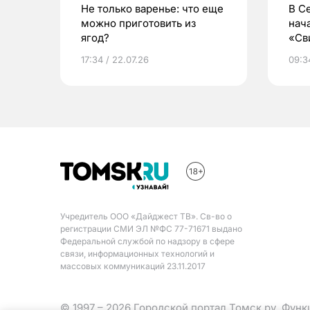
Не только варенье: что еще
В С
можно приготовить из
нач
ягод?
«Св
жиз
17:34 / 22.07.26
09:34
Учредитель ООО «Дайджест ТВ». Св-во о
регистрации СМИ ЭЛ №ФС 77-71671 выдано
Федеральной службой по надзору в сфере
связи, информационных технологий и
массовых коммуникаций 23.11.2017
© 1997 – 2026 Городской портал Томск.ру. Фун