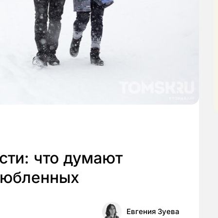
сти: что думают
любленных
Евгения Зуева