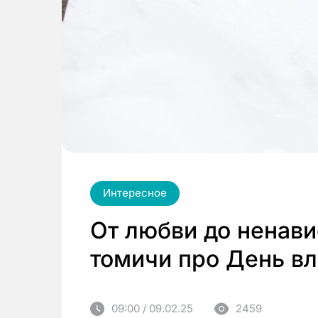
Интересное
От любви до ненави
томичи про День в
09:00 / 09.02.25
2459