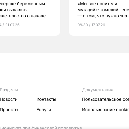
еверске беременным
«Мы все носители
али выдавать
мутаций»: томский ген
идетельство о начале
— о том, что нужно знат
ни»
беременности
 / 21.07.26
08:30 / 17.07.26
Разделы
Документация
Новости
Контакты
Пользовательское со
Проекты
Услуги
Использование cooki
кционирует при финансовой поддержке