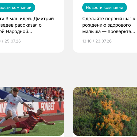
вости компаний
Новости компаний
ти 3 млн идей: Дмитрий
Сделайте первый шаг к
ведев рассказал о
рождению здорового
ой Народной
малыша — проверьте
грамме ЕР
репродуктивное здоров
 / 25.07.26
13:10 / 23.07.26
по ОМС!