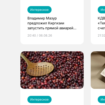
Интересное
Ин
Владимир Мазур
КДВ
предложил Киргизии
«Те
запустить прямой авиарейс
сче
из Томска
20:40 / 06.08.26
21:32
Интересное
Ин