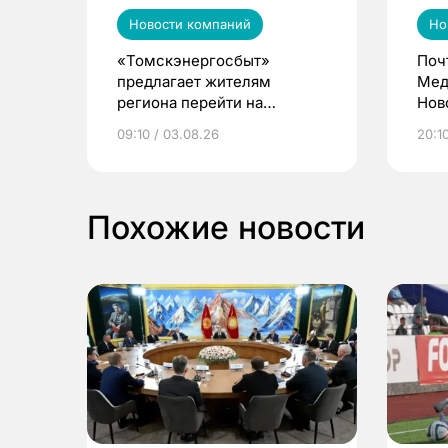
Новости компаний
Но
«Томскэнергосбыт»
Поч
предлагает жителям
Мед
региона перейти на
Нов
электронные квитанции и
про
09:10 / 03.08.26
20:10
выиграть призы
Похожие новости