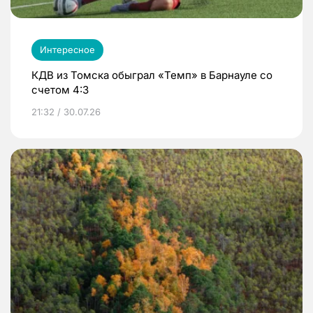
Интересное
КДВ из Томска обыграл «Темп» в Барнауле со
счетом 4:3
21:32 / 30.07.26