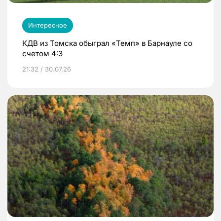
Интересное
КДВ из Томска обыграл «Темп» в Барнауле со
счетом 4:3
21:32 / 30.07.26