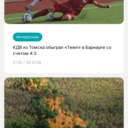
Интересное
КДВ из Томска обыграл «Темп» в Барнауле со
счетом 4:3
21:32 / 30.07.26