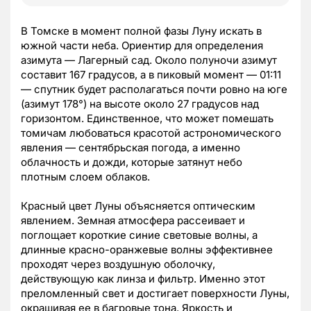
В Томске в момент полной фазы Луну искать в
южной части неба. Ориентир для определения
азимута — Лагерный сад. Около полуночи азимут
составит 167 градусов, а в пиковый момент — 01:11
— спутник будет располагаться почти ровно на юге
(азимут 178°) на высоте около 27 градусов над
горизонтом. Единственное, что может помешать
томичам любоваться красотой астрономического
явления — сентябрьская погода, а именно
облачность и дожди, которые затянут небо
плотным слоем облаков.
Красный цвет Луны объясняется оптическим
явлением. Земная атмосфера рассеивает и
поглощает короткие синие световые волны, а
длинные красно-оранжевые волны эффективнее
проходят через воздушную оболочку,
действующую как линза и фильтр. Именно этот
преломленный свет и достигает поверхности Луны,
окрашивая ее в багровые тона. Яркость и