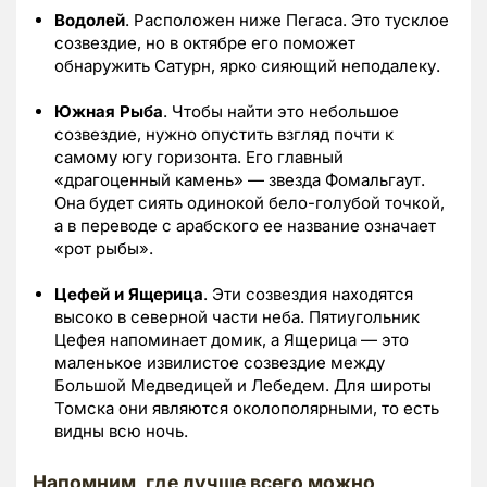
Водолей
. Расположен ниже Пегаса. Это тусклое
созвездие, но в октябре его поможет
обнаружить Сатурн, ярко сияющий неподалеку.
Южная Рыба
. Чтобы найти это небольшое
созвездие, нужно опустить взгляд почти к
самому югу горизонта. Его главный
«драгоценный камень» — звезда Фомальгаут.
Она будет сиять одинокой бело-голубой точкой,
а в переводе с арабского ее название означает
«рот рыбы».
Цефей и Ящерица
. Эти созвездия находятся
высоко в северной части неба. Пятиугольник
Цефея напоминает домик, а Ящерица — это
маленькое извилистое созвездие между
Большой Медведицей и Лебедем. Для широты
Томска они являются околополярными, то есть
видны всю ночь.
Напомним, где лучше всего можно