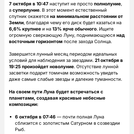
7 октября в 10:47
наступит не просто
полнолуние
,
а
суперлуние
. В этот момент естественный
спутник окажется
на минимальном расстоянии от
Земли
, благодаря чему его диск будет казаться на
6,6%
крупнее
и на
13% ярче обычного
. Ищите
огромную сверкающую Луну, поднимающуюся
над
восточным горизонтом
после захода Солнца.
Завершится лунный месяц периодом идеальных
условий для наблюдения за звездами.
21 октября в
19:25 произойдет новолуние
. Отсутствие лунной
засветки подарит томичам возможность увидеть
даже самые слабые звезды и далекие туманности.
На своем пути Луна будет встречаться с
планетами, создавая красивые небесные
композиции:
6 октября в 07:46
— почти полная Луна
сблизится с золотистым Сатурном в созвездии
Рыб.