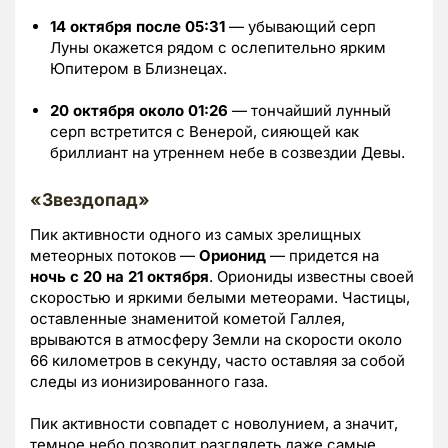
14 октября после 05:31
— убывающий серп
Луны окажется рядом с ослепительно ярким
Юпитером в Близнецах.
20 октября около 01:26
— тончайший лунный
серп встретится с Венерой, сияющей как
бриллиант на утреннем небе в созвездии Девы.
«Звездопад»
Пик активности одного из самых зрелищных
метеорных потоков —
Орионид
— придется на
ночь с 20 на 21 октября
. Ориониды известны своей
скоростью и яркими белыми метеорами. Частицы,
оставленные знаменитой кометой Галлея,
врываются в атмосферу Земли на скорости около
66 километров в секунду, часто оставляя за собой
следы из ионизированного газа.
Пик активности совпадет с новолунием, а значит,
темное небо позволит разглядеть даже самые