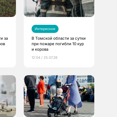
Интересное
и за
В Томской области за сутки
ров
при пожаре погибли 10 кур
и корова
12:04 / 25.07.26