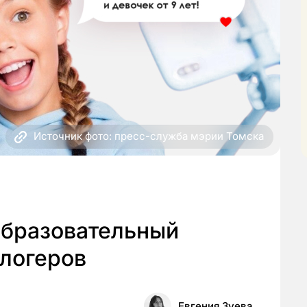
Источник фото: пресс-служба мэрии Томска
образовательный
блогеров
Евгения Зуева