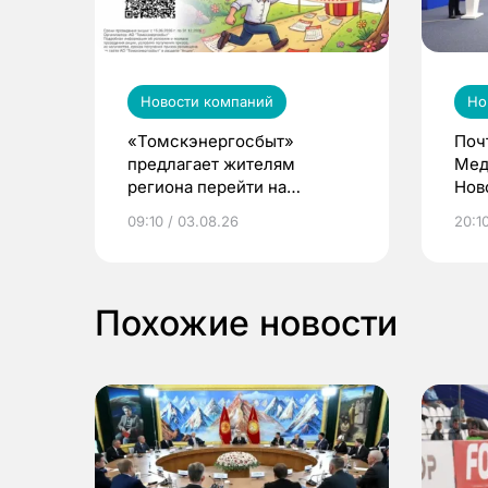
Новости компаний
Но
«Томскэнергосбыт»
Поч
предлагает жителям
Мед
региона перейти на
Нов
электронные квитанции и
про
09:10 / 03.08.26
20:10
выиграть призы
Похожие новости