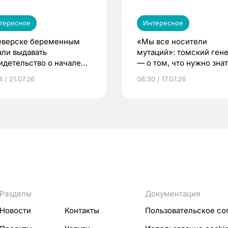
тересное
Интересное
еверске беременным
«Мы все носители
али выдавать
мутаций»: томский ген
идетельство о начале
— о том, что нужно знат
ни»
беременности
 / 21.07.26
08:30 / 17.07.26
Разделы
Документация
Новости
Контакты
Пользовательское со