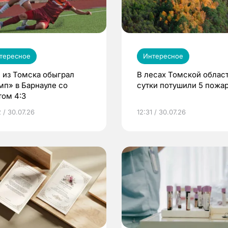
тересное
Интересное
 из Томска обыграл
В лесах Томской област
мп» в Барнауле со
сутки потушили 5 пожа
том 4:3
 / 30.07.26
12:31 / 30.07.26