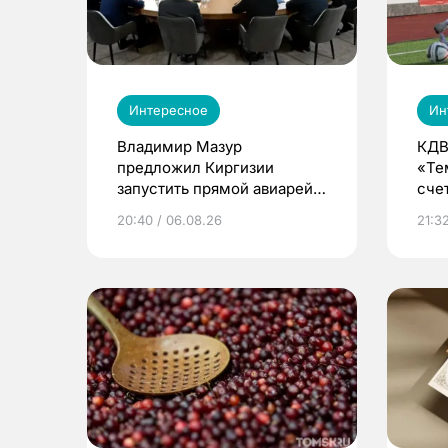
Интересное
Ин
Владимир Мазур
КДВ
предложил Киргизии
«Те
запустить прямой авиарейс
сче
из Томска
20:40 / 06.08.26
21:32