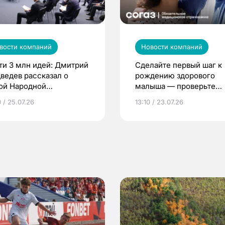
вости компаний
Новости компаний
ти 3 млн идей: Дмитрий
Сделайте первый шаг к
ведев рассказал о
рождению здорового
ой Народной
малыша — проверьте
грамме ЕР
репродуктивное здоров
 / 25.07.26
13:10 / 23.07.26
по ОМС!