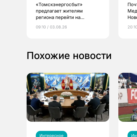
«Томскэнергосбыт»
Поч
предлагает жителям
Мед
региона перейти на
Нов
электронные квитанции и
про
09:10 / 03.08.26
20:10
выиграть призы
Похожие новости
Интересное
Ин