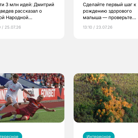
ти 3 млн идей: Дмитрий
Сделайте первый шаг к
ведев рассказал о
рождению здорового
ой Народной
малыша — проверьте
грамме ЕР
репродуктивное здоров
 / 25.07.26
13:10 / 23.07.26
по ОМС!
тересное
Интересное