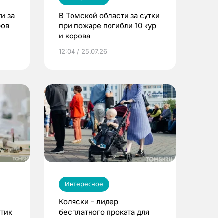
и за
В Томской области за сутки
ров
при пожаре погибли 10 кур
и корова
12:04 / 25.07.26
Интересное
Коляски – лидер
етик
бесплатного проката для