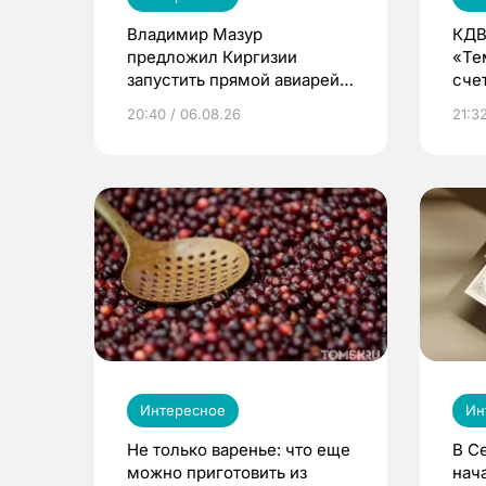
Владимир Мазур
КДВ
предложил Киргизии
«Те
запустить прямой авиарейс
сче
из Томска
20:40 / 06.08.26
21:32
Интересное
Ин
Не только варенье: что еще
В С
можно приготовить из
нач