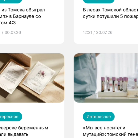
 из Томска обыграл
В лесах Томской област
мп» в Барнауле со
сутки потушили 5 пожа
том 4:3
 / 30.07.26
12:31 / 30.07.26
тересное
Интересное
еверске беременным
«Мы все носители
али выдавать
мутаций»: томский ген