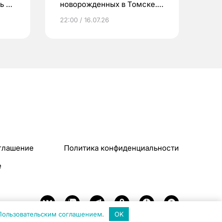
ь до
новорожденных в Томске.
Что еще берут родители?
22:00 / 16.07.26
глашение
Политика конфиденциальности
e
Пользовательским соглашением
.
OK