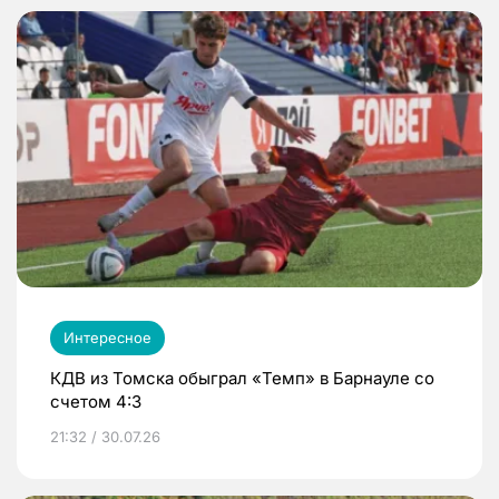
Интересное
КДВ из Томска обыграл «Темп» в Барнауле со
счетом 4:3
21:32 / 30.07.26