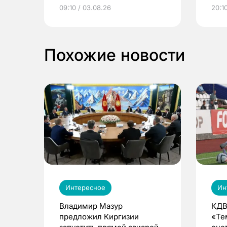
электронные квитанции и
про
09:10 / 03.08.26
20:10
выиграть призы
Похожие новости
Интересное
Ин
Владимир Мазур
КДВ
предложил Киргизии
«Те