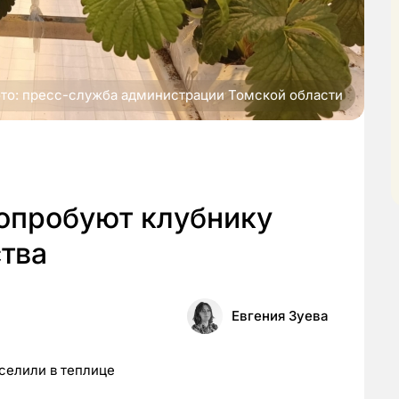
то: пресс-служба администрации Томской области
попробуют клубнику
тва
Евгения Зуева
селили в теплице