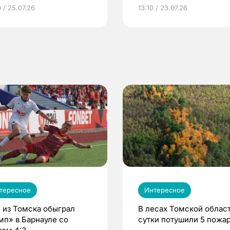
грамме ЕР
репродуктивное здоров
 / 25.07.26
13:10 / 23.07.26
по ОМС!
тересное
Интересное
 из Томска обыграл
В лесах Томской област
мп» в Барнауле со
сутки потушили 5 пожа