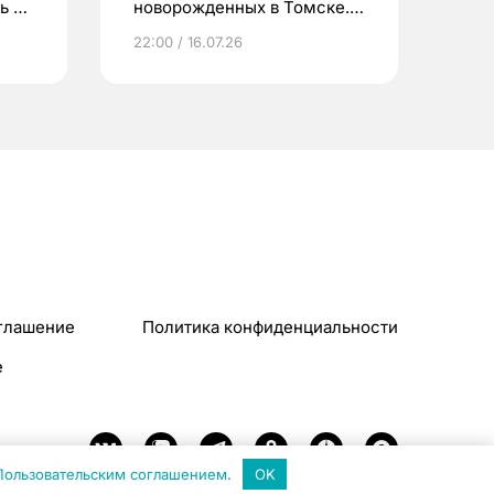
ь до
новорожденных в Томске.
Что еще берут родители?
22:00 / 16.07.26
глашение
Политика конфиденциальности
e
Пользовательским соглашением
.
OK