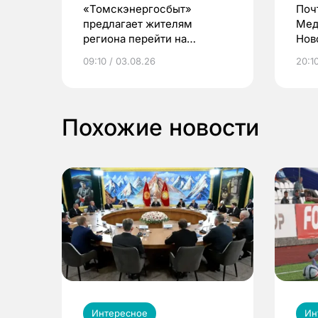
«Томскэнергосбыт»
Поч
предлагает жителям
Мед
региона перейти на
Нов
электронные квитанции и
про
09:10 / 03.08.26
20:10
выиграть призы
Похожие новости
Интересное
Ин