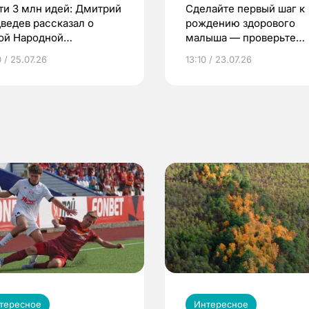
ти 3 млн идей: Дмитрий
Сделайте первый шаг к
ведев рассказал о
рождению здорового
ой Народной
малыша — проверьте
грамме ЕР
репродуктивное здоров
 / 25.07.26
13:10 / 23.07.26
по ОМС!
тересное
Интересное