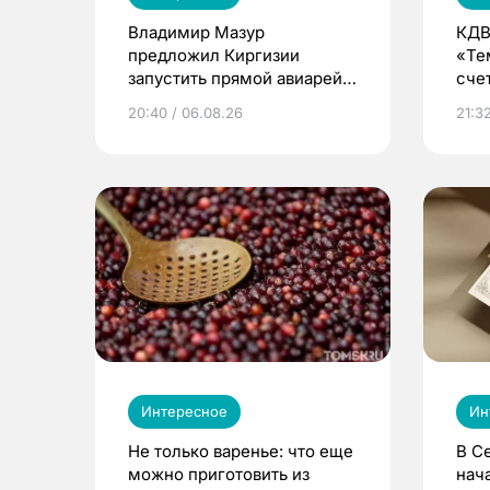
Владимир Мазур
КДВ
предложил Киргизии
«Те
запустить прямой авиарейс
сче
из Томска
20:40 / 06.08.26
21:32
Интересное
Ин
Не только варенье: что еще
В С
можно приготовить из
нач