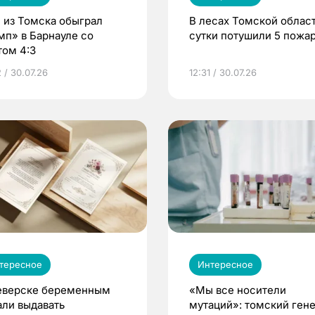
 из Томска обыграл
В лесах Томской област
мп» в Барнауле со
сутки потушили 5 пожа
том 4:3
 / 30.07.26
12:31 / 30.07.26
тересное
Интересное
еверске беременным
«Мы все носители
али выдавать
мутаций»: томский ген