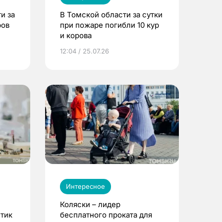
и за
В Томской области за сутки
ров
при пожаре погибли 10 кур
и корова
12:04 / 25.07.26
Интересное
Коляски – лидер
етик
бесплатного проката для