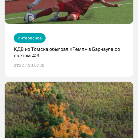
Интересное
КДВ из Томска обыграл «Темп» в Барнауле со
счетом 4:3
21:32 / 30.07.26