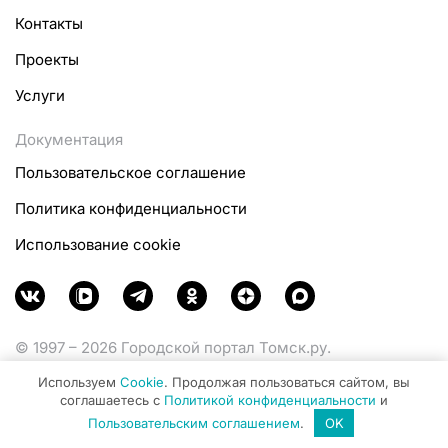
Контакты
Проекты
Услуги
Документация
Пользовательское соглашение
Политика конфиденциальности
Использование cookie
© 1997 – 2026 Городской портал Томск.ру.
Функционирует при финансовой поддержке
Используем
Cookie
. Продолжая пользоваться сайтом, вы
Министерства цифрового развития, связи и массовых
соглашаетесь с
Политикой конфиденциальности
и
коммуникаций Российской Федерации.
Пользовательским соглашением
.
OK