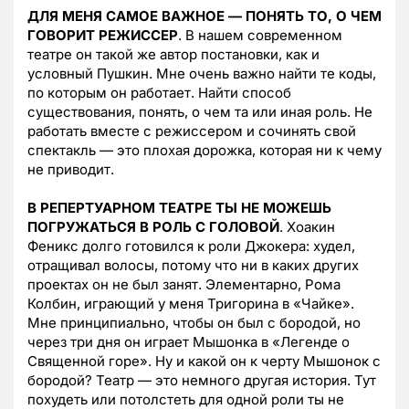
ДЛЯ МЕНЯ САМОЕ ВАЖНОЕ — ПОНЯТЬ ТО, О ЧЕМ
ГОВОРИТ РЕЖИССЕР
. В нашем современном
театре он такой же автор постановки, как и
условный Пушкин. Мне очень важно найти те коды,
по которым он работает. Найти способ
существования, понять, о чем та или иная роль. Не
работать вместе с режиссером и сочинять свой
спектакль — это плохая дорожка, которая ни к чему
не приводит.
В РЕПЕРТУАРНОМ ТЕАТРЕ ТЫ НЕ МОЖЕШЬ
ПОГРУЖАТЬСЯ В РОЛЬ С ГОЛОВОЙ
. Хоакин
Феникс долго готовился к роли Джокера: худел,
отращивал волосы, потому что ни в каких других
проектах он не был занят. Элементарно, Рома
Колбин, играющий у меня Тригорина в «Чайке».
Мне принципиально, чтобы он был с бородой, но
через три дня он играет Мышонка в «Легенде о
Священной горе». Ну и какой он к черту Мышонок с
бородой? Театр — это немного другая история. Тут
похудеть или потолстеть для одной роли ты не