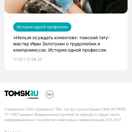
История одной профессии
«Нельзя осуждать клиентов»: томский тату-
мастер Иван Золотухин о трудолюбии и
компромиссах. История одной профессии
17:33 / 21.06.22
Учредитель ООО «Дайджест ТВ». Св-во о регистрации СМИ ЭЛ №ФС
77-71671 выдано Федеральной службой по надзору в сфере связи,
информационных технологий и массовых коммуникаций 23.11.2017