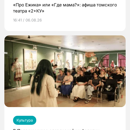
«Про Ежика» или «Где мама?»: афиша томского
театра «2+КУ»
16:41 / 06.08.26
Культура