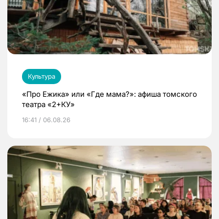
Культура
«Про Ежика» или «Где мама?»: афиша томского
театра «2+КУ»
16:41 / 06.08.26