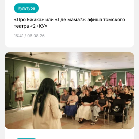
Культура
«Про Ежика» или «Где мама?»: афиша томского
театра «2+КУ»
16:41 / 06.08.26