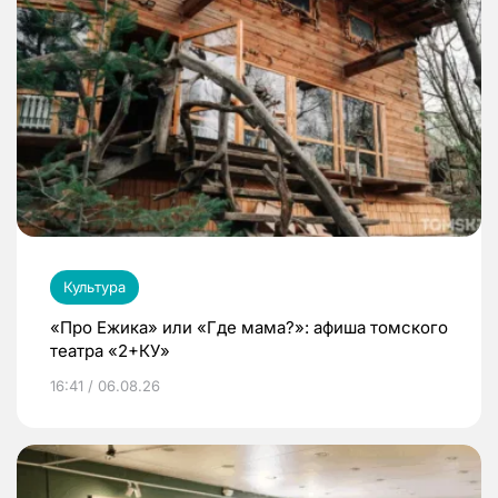
Культура
«Про Ежика» или «Где мама?»: афиша томского
театра «2+КУ»
16:41 / 06.08.26