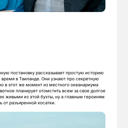
енную постановку рассказывает простую историю
 время в Таиланде. Они узнают про секретную
 но в этот же момент из местного океанариума
ивотное планирует отомстить всем за свое долгое
ек живыми из этой бухты, ну а главным героиням
ь от разъяренной косатки.