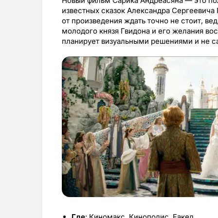
Новый фильм Сарика Андреасяна — это по
известных сказок Александра Сергеевича
от произведения ждать точно не стоит, вед
молодого князя Гвидона и его желания во
планирует визуальными решениями и не 
Где
: Киномакс, Кинополис, Fакел