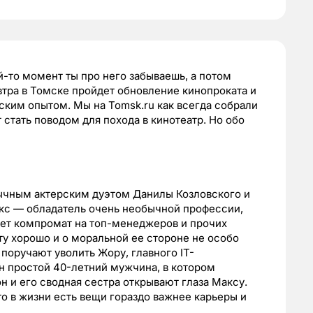
й-то момент ты про него забываешь, а потом
втра в Томске пройдет обновление кинопроката и
ским опытом. Мы на Tomsk.ru как всегда собрали
 стать поводом для похода в кинотеатр. Но обо
ычным актерским дуэтом Данилы Козловского и
кс — обладатель очень необычной профессии,
Ищет компромат на топ-менеджеров и прочих
ту хорошо и о моральной ее стороне не особо
 поручают уволить Жору, главного IT-
он простой 40-летний мужчина, в котором
н и его сводная сестра открывают глаза Максу.
о в жизни есть вещи гораздо важнее карьеры и