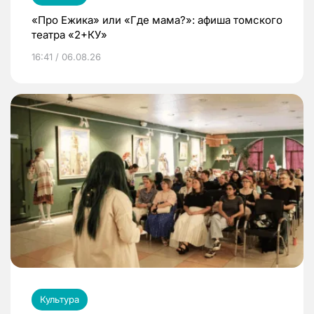
«Про Ежика» или «Где мама?»: афиша томского
театра «2+КУ»
16:41 / 06.08.26
Культура