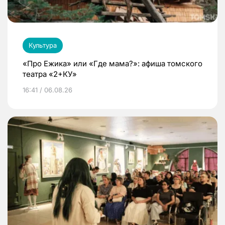
Культура
«Про Ежика» или «Где мама?»: афиша томского
театра «2+КУ»
16:41 / 06.08.26