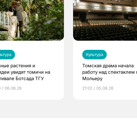
льтура
Культура
ные растения и
Томская драма начала
идеи увидят томичи на
работу над спектаклем 
тивале Ботсада ТГУ
Мольеру
0 / 06.08.26
21:02 / 05.08.26