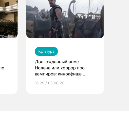
Культура
Долгожданный эпос
по
Нолана или хоррор про
вампиров: киноафиша
Томска
16:29 / 05.08.26