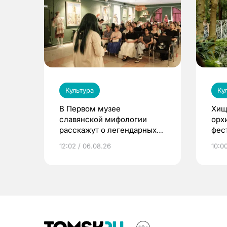
Культура
Ку
В Первом музее
Хищ
славянской мифологии
орх
расскажут о легендарных
фес
птицах и загробном мире
12:02 / 06.08.26
10:0