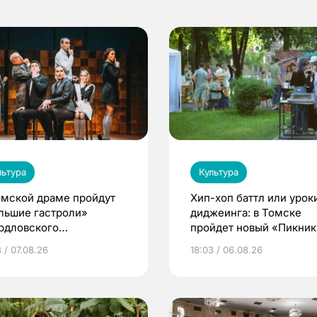
льтура
Культура
омской драме пройдут
Хип-хоп баттл или урок
льшие гастроли»
диджеинга: в Томске
рдловского
пройдет новый «Пикник
демического театра
Кафедры»
 / 07.08.26
18:03 / 06.08.26
мы