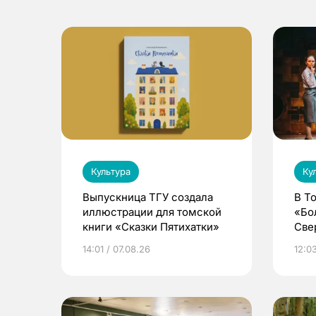
Культура
Ку
Выпускница ТГУ создала
В Т
иллюстрации для томской
«Бо
книги «Сказки Пятихатки»
Све
ака
14:01 / 07.08.26
12:03
дра