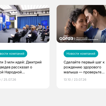
вости компаний
Новости компаний
ти 3 млн идей: Дмитрий
Сделайте первый шаг к
ведев рассказал о
рождению здорового
ой Народной
малыша — проверьте
грамме ЕР
репродуктивное здоров
 / 25.07.26
13:10 / 23.07.26
по ОМС!