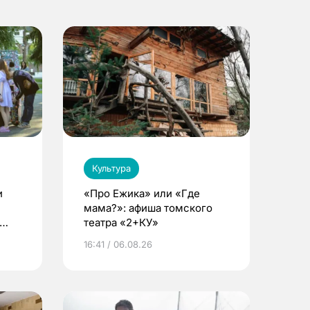
Культура
и
«Про Ежика» или «Где
мама?»: афиша томского
театра «2+КУ»
16:41 / 06.08.26