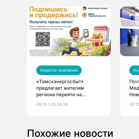
Новости компаний
Но
«Томскэнергосбыт»
Поч
предлагает жителям
Мед
региона перейти на
Нов
электронные квитанции и
про
09:10 / 03.08.26
20:10
выиграть призы
Похожие новости