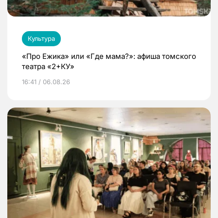
Культура
«Про Ежика» или «Где мама?»: афиша томского
театра «2+КУ»
16:41 / 06.08.26