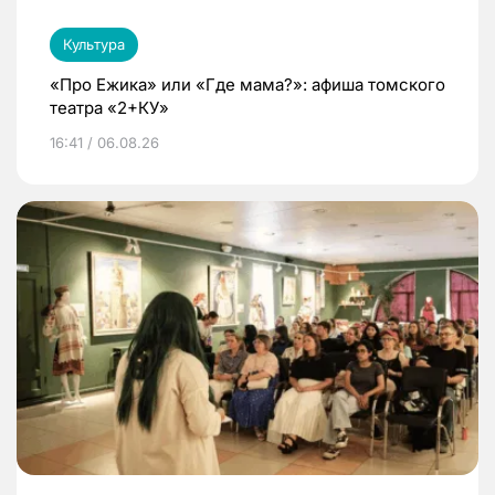
Культура
«Про Ежика» или «Где мама?»: афиша томского
театра «2+КУ»
16:41 / 06.08.26