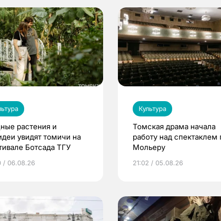
льтура
Культура
ные растения и
Томская драма начала
идеи увидят томичи на
работу над спектаклем 
тивале Ботсада ТГУ
Мольеру
0 / 06.08.26
21:02 / 05.08.26