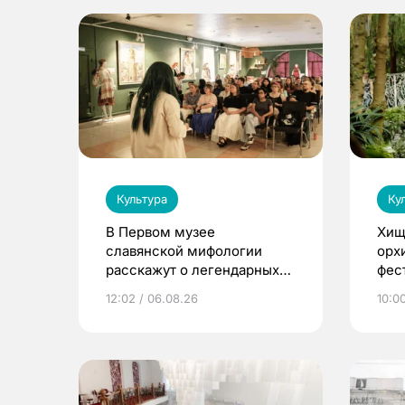
Культура
Ку
В Первом музее
Хищ
славянской мифологии
орх
расскажут о легендарных
фес
птицах и загробном мире
12:02 / 06.08.26
10:0