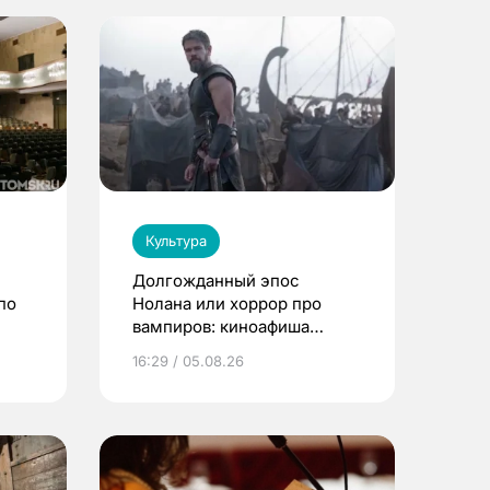
Культура
Долгожданный эпос
по
Нолана или хоррор про
вампиров: киноафиша
Томска
16:29 / 05.08.26