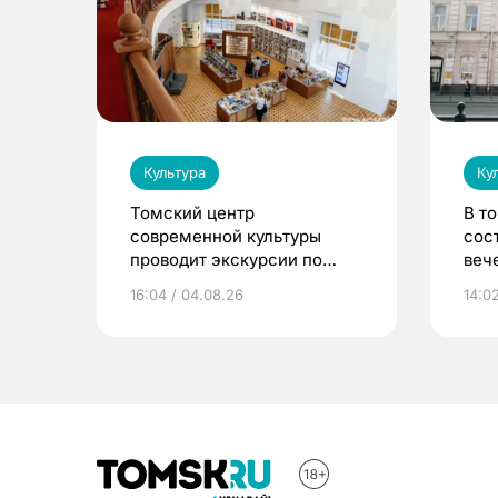
Культура
Ку
Томский центр
В т
современной культуры
сос
проводит экскурсии по
веч
Пассажу Второва
пис
16:04 / 04.08.26
14:0
Ник