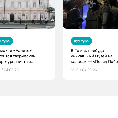
льтура
Культура
омской «Аэлите»
В Томск прибудет
тоится творческий
уникальный музей на
ер журналиста и
колесах — «Поезд Поб
ателя Сергея
2 / 04.08.26
13:15 / 04.08.26
ифорова