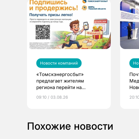
Новости компаний
Но
«Томскэнергосбыт»
Поч
предлагает жителям
Мед
региона перейти на
Нов
электронные квитанции и
про
09:10 / 03.08.26
20:10
выиграть призы
Похожие новости