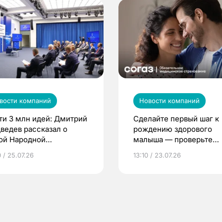
вости компаний
Новости компаний
ти 3 млн идей: Дмитрий
Сделайте первый шаг к
ведев рассказал о
рождению здорового
ой Народной
малыша — проверьте
грамме ЕР
репродуктивное здоров
 / 25.07.26
13:10 / 23.07.26
по ОМС!