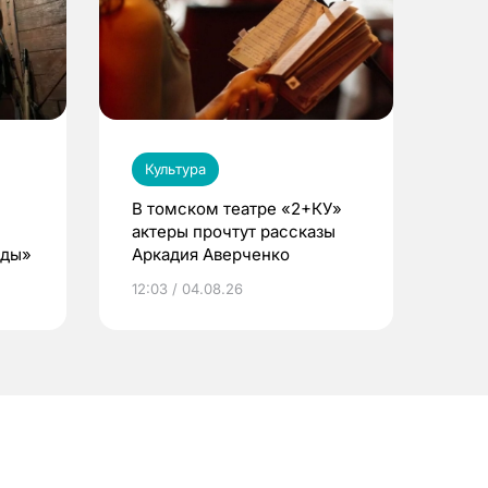
Культура
В томском театре «2+КУ»
актеры прочтут рассказы
еды»
Аркадия Аверченко
12:03 / 04.08.26