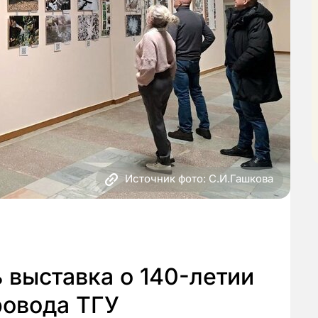
Источник фото: С.И.Гашкова
 выставка о 140-летии
ровода ТГУ