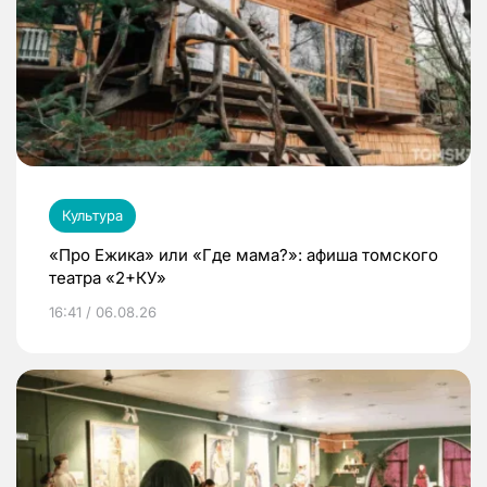
Культура
«Про Ежика» или «Где мама?»: афиша томского
театра «2+КУ»
16:41 / 06.08.26