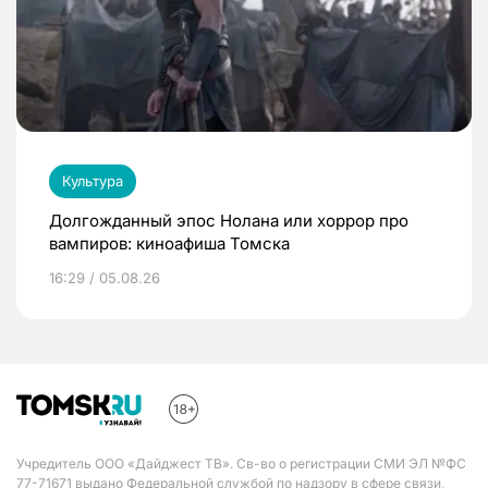
Культура
Долгожданный эпос Нолана или хоррор про
вампиров: киноафиша Томска
16:29 / 05.08.26
Учредитель ООО «Дайджест ТВ». Св-во о регистрации СМИ ЭЛ №ФС
77-71671 выдано Федеральной службой по надзору в сфере связи,