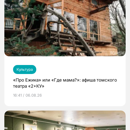
Культура
«Про Ежика» или «Где мама?»: афиша томского
театра «2+КУ»
16:41 / 06.08.26