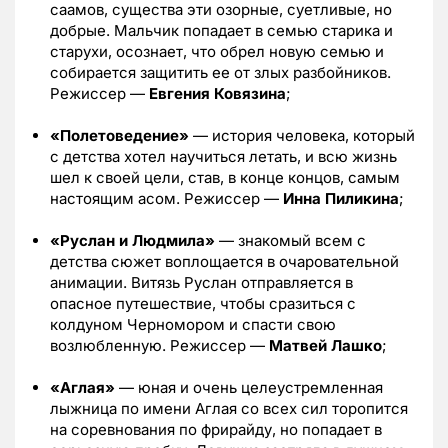
саамов, существа эти озорные, суетливые, но
добрые. Мальчик попадает в семью старика и
старухи, осознает, что обрел новую семью и
собирается защитить ее от злых разбойников.
Режиссер —
Евгения Ковязина
;
«Полетоведение»
— история человека, который
с детства хотел научиться летать, и всю жизнь
шел к своей цели, став, в конце концов, самым
настоящим асом. Режиссер —
Инна Пиликина
;
«Руслан и Людмила»
— знакомый всем с
детства сюжет воплощается в очаровательной
анимации. Витязь Руслан отправляется в
опасное путешествие, чтобы сразиться с
колдуном Черномором и спасти свою
возлюбленную. Режиссер —
Матвей Лашко
;
«Аглая»
— юная и очень целеустремленная
лыжница по имени Аглая со всех сил торопится
на соревнования по фрирайду, но попадает в