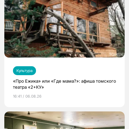
Культура
«Про Ежика» или «Где мама?»: афиша томского
театра «2+КУ»
16:41 / 06.08.26