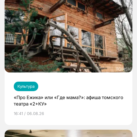
Культура
«Про Ежика» или «Где мама?»: афиша томского
театра «2+КУ»
16:41 / 06.08.26