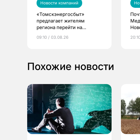
Новости компаний
Но
«Томскэнергосбыт»
Поч
предлагает жителям
Мед
региона перейти на
Нов
электронные квитанции и
про
09:10 / 03.08.26
20:10
выиграть призы
Похожие новости