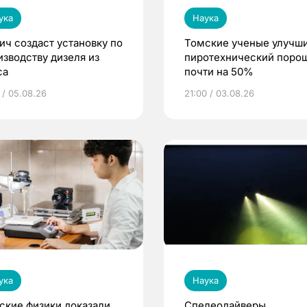
ука
Наука
ич создаст установку по
Томские ученые улучш
изводству дизеля из
пиротехнический поро
са
почти на 50%
 / 05.08.26
21:00 / 03.08.26
ука
Наука
ские физики доказали
Спелеодайверы