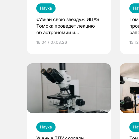
Наука
На
«Узнай свою звезду»: ИЦАЭ
Том
Томска проведет лекцию
про
об астрономии и
рап
астрологии
16:04 / 07.08.26
15:12
Наука
На
Ученые ТПУ создали
Том