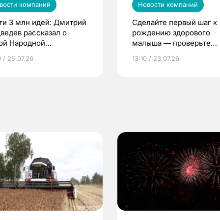
вости компаний
Новости компаний
ти 3 млн идей: Дмитрий
Сделайте первый шаг к
ведев рассказал о
рождению здорового
ой Народной
малыша — проверьте
грамме ЕР
репродуктивное здоров
 / 25.07.26
13:10 / 23.07.26
по ОМС!