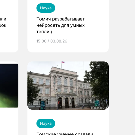
Наука
или
Томич разрабатывает
шок
нейросеть для умных
теплиц
15:00 / 03.08.26
Наука
Томские ученые создали