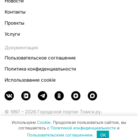
Новости
Контакты
Проекты
Услуги
Документация
Пользовательское соглашение
Политика конфиденциальности
Использование cookie
© 1997 – 2026 Городской портал Томск.ру.
Функционирует при финансовой поддержке
Используем
Cookie
. Продолжая пользоваться сайтом, вы
Министерства цифрового развития, связи и массовых
соглашаетесь с
Политикой конфиденциальности
и
коммуникаций Российской Федерации.
Пользовательским соглашением
.
OK