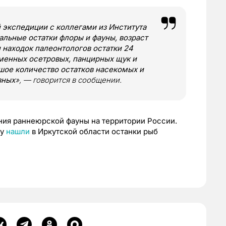
 экспедиции с коллегами из Института
льные остатки флоры и фауны, возраст
 находок палеонтологов остатки 24
менных осетровых, панцирных щук и
шое количество остатков насекомых и
зных
», — говорится в сообщении.
ния раннеюрской фауны на территории России.
ду
нашли
в Иркутской области останки рыб