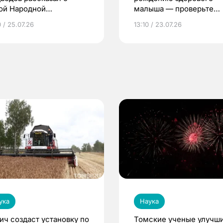
ой Народной
малыша — проверьте
грамме ЕР
репродуктивное здоров
 / 25.07.26
13:10 / 23.07.26
по ОМС!
ука
Наука
ич создаст установку по
Томские ученые улучш