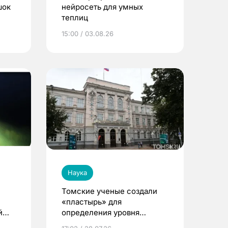
шок
нейросеть для умных
теплиц
15:00 / 03.08.26
Наука
Томские ученые создали
«пластырь» для
й
определения уровня
глюкозы через пот