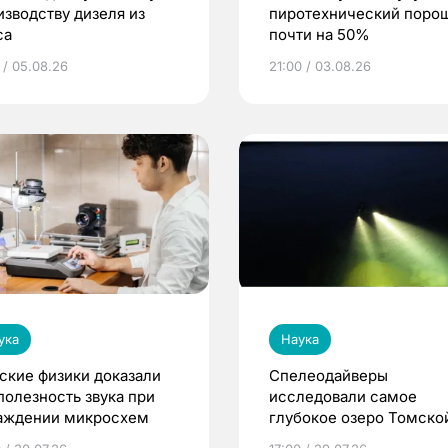
изводству дизеля из
пиротехнический поро
са
почти на 50%
 / 05.08.26
21:00 / 03.08.26
ука
Наука
ские физики доказали
Спелеодайверы
полезность звука при
исследовали самое
аждении микросхем
глубокое озеро Томско
области