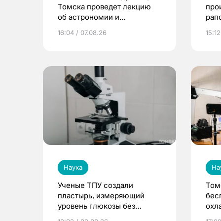
Томска проведет лекцию
про
об астрономии и
рап
астрологии
16:04 / 07.08.26
15:12
Наука
На
Ученые ТПУ создали
Том
пластырь, измеряющий
бес
уровень глюкозы без
охл
забора крови