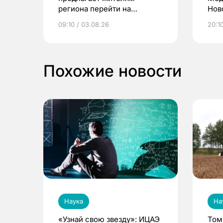
региона перейти на
Нов
электронные квитанции и
про
09:10 / 03.08.26
20:10
выиграть призы
Похожие новости
Наука
На
«Узнай свою звезду»: ИЦАЭ
Том