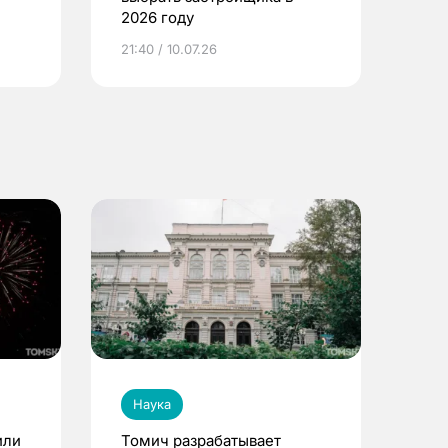
2026 году
ье
21:40 / 10.07.26
Наука
или
Томич разрабатывает