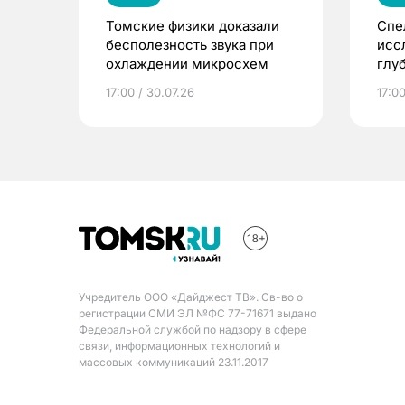
Томские физики доказали
Спе
бесполезность звука при
исс
охлаждении микросхем
глу
обл
17:00 / 30.07.26
17:00
Учредитель ООО «Дайджест ТВ». Св-во о
регистрации СМИ ЭЛ №ФС 77-71671 выдано
Федеральной службой по надзору в сфере
связи, информационных технологий и
массовых коммуникаций 23.11.2017