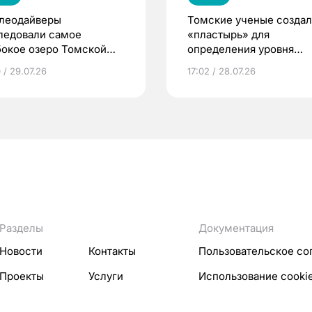
леодайверы
Томские ученые созда
ледовали самое
«пластырь» для
бокое озеро Томской
определения уровня
асти
глюкозы через пот
 / 29.07.26
17:02 / 28.07.26
Разделы
Документация
Новости
Контакты
Пользовательское со
Проекты
Услуги
Использование cooki