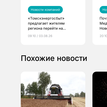
Новости компаний
Но
«Томскэнергосбыт»
Поч
предлагает жителям
Мед
региона перейти на
Нов
электронные квитанции и
про
09:10 / 03.08.26
20:10
выиграть призы
Похожие новости