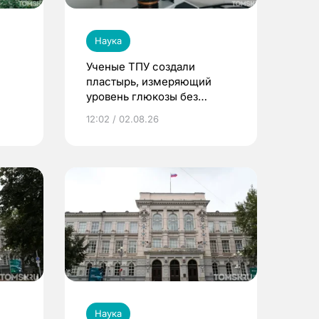
Наука
Ученые ТПУ создали
пластырь, измеряющий
уровень глюкозы без
забора крови
12:02 / 02.08.26
Наука