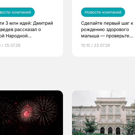
вости компаний
Новости компаний
ти 3 млн идей: Дмитрий
Сделайте первый шаг к
ведев рассказал о
рождению здорового
ой Народной
малыша — проверьте
грамме ЕР
репродуктивное здоров
 / 25.07.26
13:10 / 23.07.26
по ОМС!