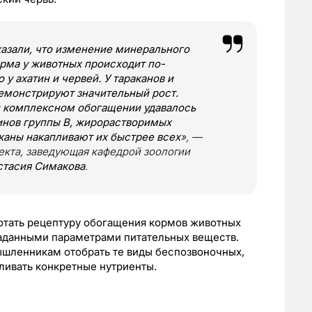
казали, что изменение минерального
рма у животных происходит по-
у ахатин и червей. У тараканов и
емонстрируют значительный рост.
ри комплексном обогащении удавалось
инов группы В, жирорастворимых
аканы накапливают их быстрее всех
», —
кта, заведующая кафедрой зоологии
стасия Симакова
.
ботать рецептуру обогащения кормов животных
заданными параметрами питательных веществ.
шленникам отобрать те виды беспозвоночных,
ливать конкретные нутриенты.