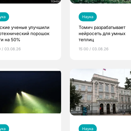
ука
Наука
ские ученые улучшили
Томич разрабатывает
отехнический порошок
нейросеть для умных
ти на 50%
теплиц
0 / 03.08.26
15:00 / 03.08.26
ука
Наука