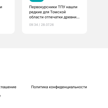
ли
Первокурсники ТПУ нашли
редкие для Томской
области отпечатки древних
растений
09:34 / 28.07.26
глашение
Политика конфиденциальности
e