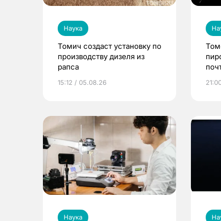
Наука
На
Томич создаст установку по
Том
производству дизеля из
пир
рапса
поч
15:12 / 05.08.26
21:0
Наука
На