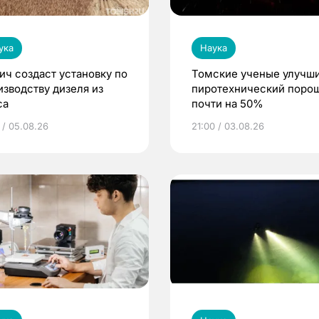
ука
Наука
ич создаст установку по
Томские ученые улучш
изводству дизеля из
пиротехнический поро
са
почти на 50%
 / 05.08.26
21:00 / 03.08.26