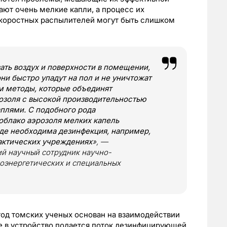
ают очень мелкие капли, а процесс их
скоростных распылителей могут быть слишком
ть воздух и поверхности в помещении,
они быстро упадут на пол и не уничтожат
м методы, которые объединят
золя с высокой производительностью
плями. С подобного рода
облако аэрозоля мелких капель
де необходима дезинфекция, например,
актических учреждениях
», —
й научный сотрудник научно-
оэнергетических и специальных
тод томских ученых основан на взаимодействии
де в устройство подается поток дезинфицирующей