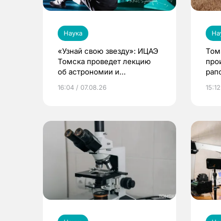
Наука
На
«Узнай свою звезду»: ИЦАЭ
Том
Томска проведет лекцию
про
об астрономии и
рап
астрологии
16:04 / 07.08.26
15:12