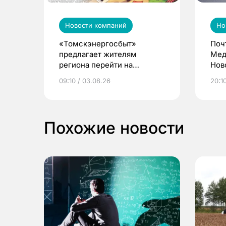
Новости компаний
Но
«Томскэнергосбыт»
Поч
предлагает жителям
Мед
региона перейти на
Нов
электронные квитанции и
про
09:10 / 03.08.26
20:10
выиграть призы
Похожие новости