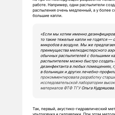
работе. Например, одни распылители созд
распыления очень медленный, а у более 
большие капли.
«
Если мы хотим именно дезинфицирова
то такие тяжелые капли не годятся — 
микробов в воздухе. Мы же предлагае
преимущества мелкодисперсного аэро
обычных распылителей с большими ка
распылителем можно быстро создать 
дезинфектанта в любых помещениях, г
в больницах и других лечебно-профил
прокомментировала разработку старши
исследовательской лаборатории высок
материалов ФТФ ТГУ
Ольга Кудряшова
.
Так, первый, акустико-гидравлический ме
ультразвука и гидравлики. При этом мето