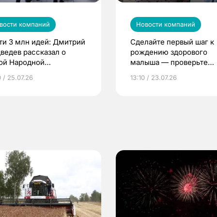
вости компаний
Новости компаний
ти 3 млн идей: Дмитрий
Сделайте первый шаг к
ведев рассказал о
рождению здорового
ой Народной
малыша — проверьте
грамме ЕР
репродуктивное здоров
 / 25.07.26
13:10 / 23.07.26
по ОМС!