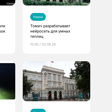
Наука
или
Томич разрабатывает
шок
нейросеть для умных
теплиц
15:00 / 03.08.26