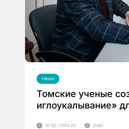
Наука
Томские ученые со
иглоукалывание» д
10:30 / 17.03.25
2382