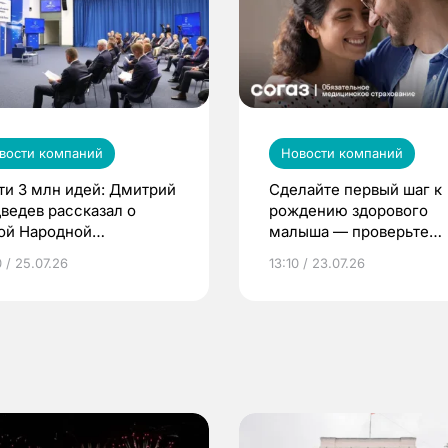
вости компаний
Новости компаний
ти 3 млн идей: Дмитрий
Сделайте первый шаг к
ведев рассказал о
рождению здорового
ой Народной
малыша — проверьте
грамме ЕР
репродуктивное здоров
 / 25.07.26
13:10 / 23.07.26
по ОМС!