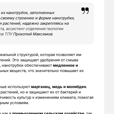
 из нанотрубок, заполненных
 своему строению и форме нанотрубки,
ни растений, надежно закрепляясь на
та, ассистент отделения геологии
ов ТПУ
Прокопий Максимов
.
альной структурой, которая позволяет им
тений. Это защищает удобрения от смыва
о, нанотрубки обеспечивают
медленное и
ьных веществ, что значительно повышает их
еные используют
марганец, медь и молибден
.
растений, но и защищают их от бактерий и
йчивость культур к изменениям климата, помогая
дным условиям.
 как в
промышленном сельском хозяйстве
, так