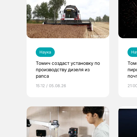
Наука
На
Томич создаст установку по
Том
производству дизеля из
пир
рапса
поч
15:12 / 05.08.26
21:0