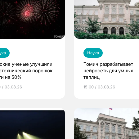
ука
Наука
ские ученые улучшили
Томич разрабатывает
отехнический порошок
нейросеть для умных
ти на 50%
теплиц
0 / 03.08.26
15:00 / 03.08.26