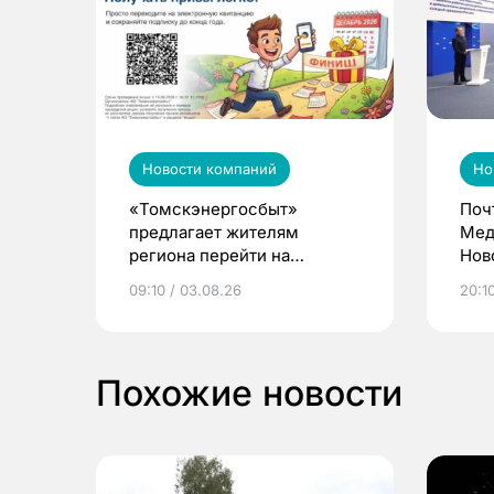
Новости компаний
Но
«Томскэнергосбыт»
Поч
предлагает жителям
Мед
региона перейти на
Нов
электронные квитанции и
про
09:10 / 03.08.26
20:10
выиграть призы
Похожие новости