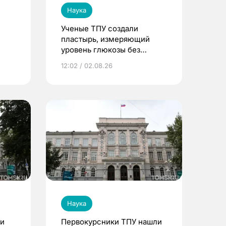
Наука
Ученые ТПУ создали
пластырь, измеряющий
уровень глюкозы без
забора крови
12:02 / 02.08.26
Наука
ли
Первокурсники ТПУ нашли