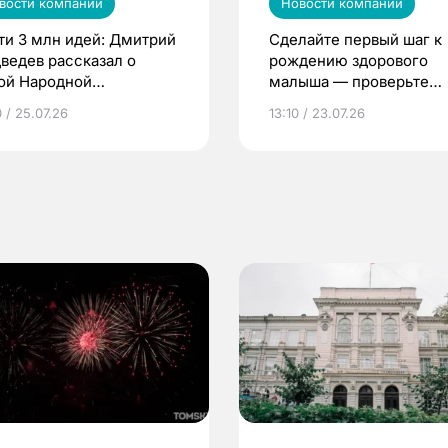
вости компаний
Новости компаний
ти 3 млн идей: Дмитрий
Сделайте первый шаг к
ведев рассказал о
рождению здорового
ой Народной
малыша — проверьте
грамме ЕР
репродуктивное здоров
 / 25.07.26
13:10 / 23.07.26
по ОМС!