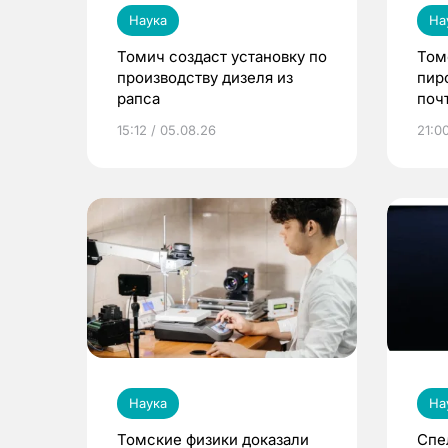
Наука
На
Томич создаст установку по
Том
производству дизеля из
пир
рапса
поч
15:12 / 05.08.26
21:0
Наука
На
Томские физики доказали
Спе