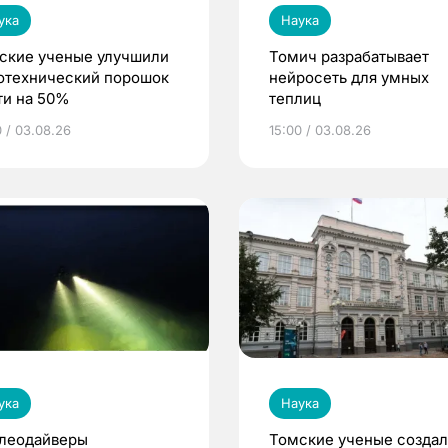
ука
Наука
ские ученые улучшили
Томич разрабатывает
отехнический порошок
нейросеть для умных
ти на 50%
теплиц
0 / 03.08.26
15:00 / 03.08.26
ука
Наука
леодайверы
Томские ученые созда