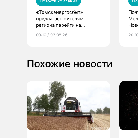
Новости компаний
Но
«Томскэнергосбыт»
Поч
предлагает жителям
Мед
региона перейти на
Нов
электронные квитанции и
про
09:10 / 03.08.26
20:10
выиграть призы
Похожие новости